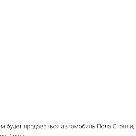
olet Corvette
ром будет продаваться автомобиль Пола Стэнли,
по 7 июля.