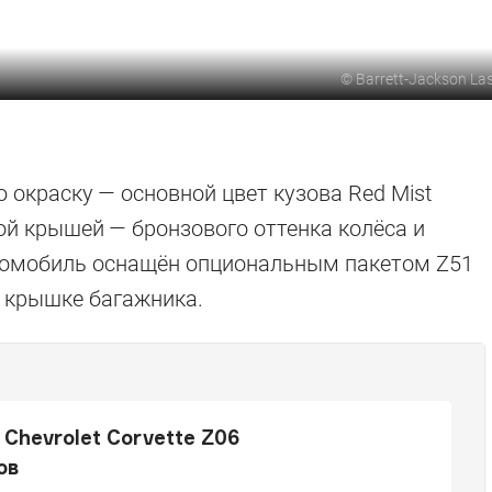
©
Barrett-Jackson La
окраску — основной цвет кузова Red Mist
рной крышей — бронзового оттенка колёса и
томобиль оснащён опциональным пакетом Z51
 крышке багажника.
Chevrolet Corvette Z06
ов