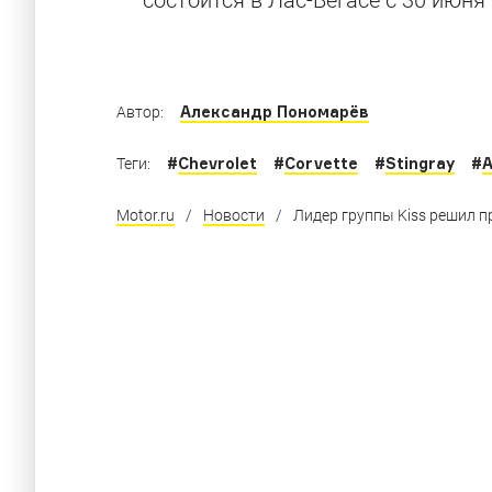
Самые невероятные версии Chevrolet Corvet
Александр Пономарёв
Автор:
#
Chevrolet
#
Corvette
#
Stingray
#
Теги:
Motor.ru
/
Новости
/
Лидер группы Kiss решил пр