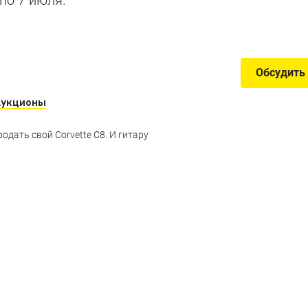
te, от которых сносит крышу
Обсудить
Аукционы
одать свой Corvette C8. И гитару