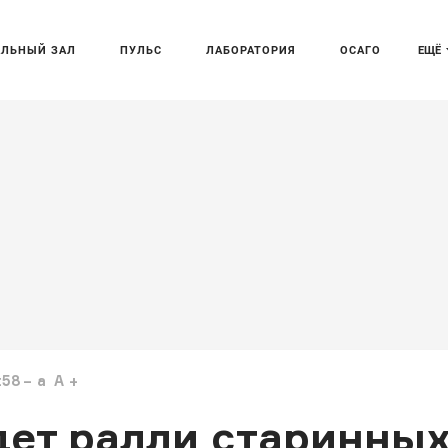
АЛЬНЫЙ ЗАЛ
ПУЛЬС
ЛАБОРАТОРИЯ
ОСАГО
ЕЩЁ
:58
a
A
дет ралли старинны