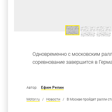
Гонки на «к
Одновременно с московским ралл
соревнование завершится в Герма
Фотографии с гонки классических автомоби
Ефим Репин
Автор:
Motor.ru
/
Новости
/
В Москве пройдет ралли с