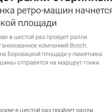
нка ретро-машин начнетс
цкой площади
кве в шестой раз пройдет ралли
ганизованное компанией Bosch.
 на Боровицкой площади у памятника
ашины отправятся на маршрут гонки.
оскве в шестой раз пройдет ралли