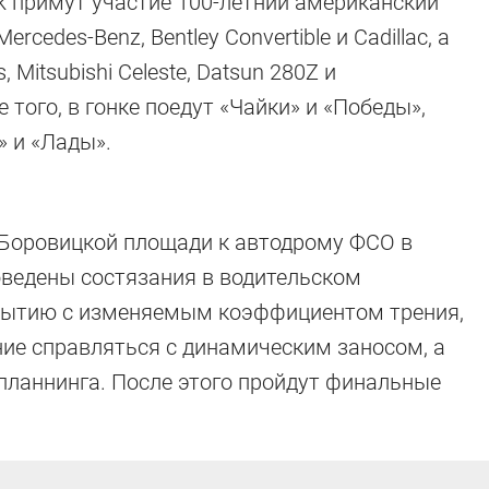
ik примут участие 100-летний американский
rcedes-Benz, Bentley Convertible и Cadillac, а
 Mitsubishi Celeste, Datsun 280Z и
 того, в гонке поедут «Чайки» и «Победы»,
» и «Лады».
 Боровицкой площади к автодрому ФСО в
оведены состязания в водительском
крытию с изменяемым коэффициентом трения,
ие справляться с динамическим заносом, а
планнинга. После этого пройдут финальные