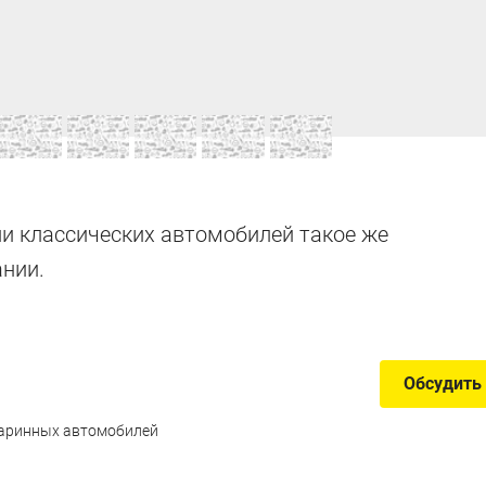
лассике»
и классических автомобилей такое же
нии.
лей в Подмосковье
Обсудить
таринных автомобилей