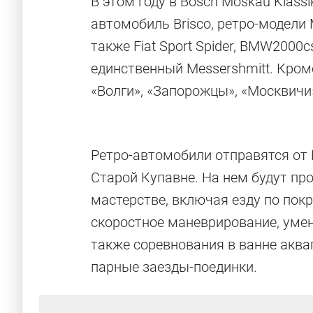
В этом году в Bosch Moskau Klass
автомобиль Brisco, ретро-модели Me
также Fiat Sport Spider, BMW2000cs,
единственный Messershmitt. Кроме
«Волги», «Запорожцы», «Москвичи
Ретро-автомобили отправятся от
Старой Купавне. На нем будут пр
мастерстве, включая езду по по
скоростное маневрирование, умен
также соревнования в ванне аква
парные заезды-поединки.