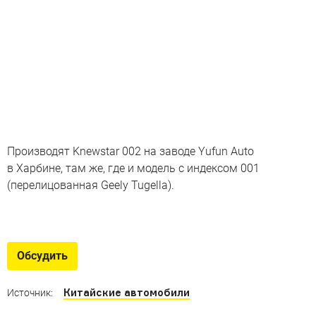
Производят Knewstar 002 на заводе Yufun Auto
в Харбине, там же, где и модель с индексом 001
(перелицованная Geely Tugella).
Вернулись с новым именем
Avante, KX3, QM6 и другие имена, под которыми
Обсудить
скрываются привычные нам автомобили
Китайские автомобили
Источник: