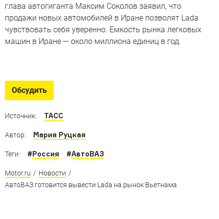
глава автогиганта Максим Соколов заявил, что
продажи новых автомобилей в Иране позволят Lada
чувствовать себя уверенно. Емкость рынка легковых
машин в Иране — около миллиона единиц в год.
Новые русские
Новинки из России, которые уже дебютировали или
Обсудить
готовятся к выходу в свет
ТАСС
Источник:
Мария Руцкая
Автор:
#
Россия
#
АвтоВАЗ
Теги:
Motor.ru
/
Новости
/
АвтоВАЗ готовится вывести Lada на рынок Вьетнама