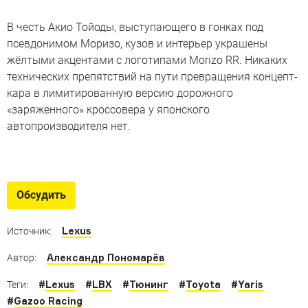
В честь Акио Тойоды, выступающего в гонках под
псевдонимом Моризо, кузов и интерьер украшены
жёлтыми акцентами с логотипами Morizo RR. Никаких
технических препятствий на пути превращения концепт-
кара в лимитированную версию дорожного
«заряженного» кроссовера у японского
автопроизводителя нет.
Беспощадный тюнинг Toyota
Camry, Supra, RAV4 и другие модели не избежали
Обсудить
радикальной прокачки
Lexus
Источник:
Александр Пономарёв
Автор:
#
Lexus
#
LBX
#
Тюнинг
#
Toyota
#
Yaris
Теги:
#
Gazoo Racing