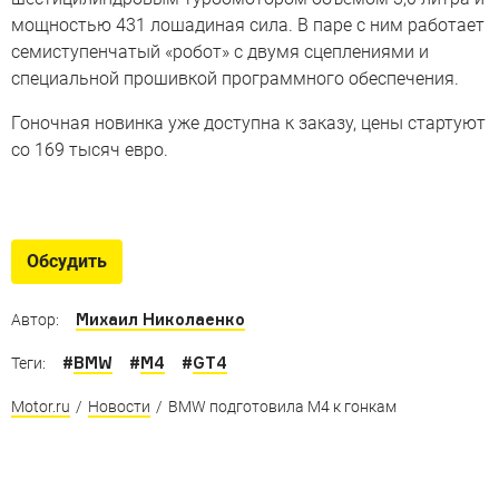
мощностью 431 лошадиная сила. В паре с ним работает
семиступенчатый «робот» с двумя сцеплениями и
специальной прошивкой программного обеспечения.
Гоночная новинка уже доступна к заказу, цены стартуют
со 169 тысяч евро.
15 копий гоночных «легенд»,
которые можно купить
Обсудить
Реплики знаменитых спорткаров, которые стоят
не космических денег
Михаил Николаенко
Автор:
#
BMW
#
M4
#
GT4
Теги:
Motor.ru
/
Новости
/
BMW подготовила M4 к гонкам