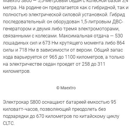
Maextro S800 — 5,5-метровый седан с колесной базой 3,4
метра. На родине он предлагается как с гибридной, так и
полностью электрической силовой установкой. Гибрид
последовательный: он оборудован 1,5-литровым ДВС-
генератором и двумя либо тремя электромоторами,
связанными с колесами. Максимальная отдача — 530
лошадиных сил и 673 Нм крутящего момента либо 864
силы и 718 Нм в зависимости от версии. Общий запас
хода варьируется от 965 до 1100 километров, а только
на электричестве седан проедет от 258 до 311
километров.
© Maextro
Электрокар S800 оснащают батареей емкостью 95
киловатт-часов, позволяющей преодолеть без
подзарядки до 670 километров по китайскому циклу
CLTC.