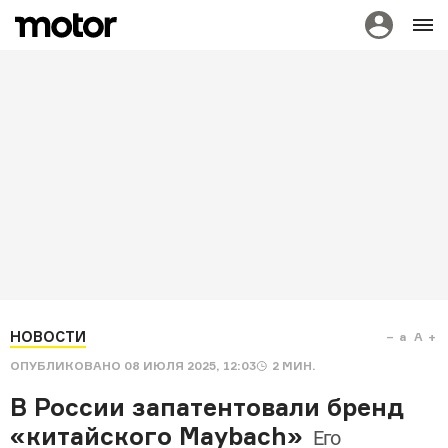
НОВОСТИ
a
A
ОПУБЛИКОВАНО
08 ИЮЛЯ 2025, 12:03
2
МИН.
В России запатентовали бренд
«китайского Maybach»
Его