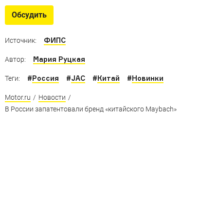
седаны
Обсудить
Гордость Поднебесной — от линкора за 1 млн юаней до
популярного в России Zeekr 001
ФИПС
Источник:
Мария Руцкая
Автор:
#
Россия
#
JAC
#
Китай
#
Новинки
Теги:
Motor.ru
/
Новости
/
В России запатентовали бренд «китайского Maybach»