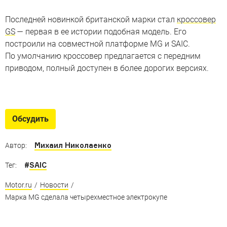
Последней новинкой британской марки стал
кроссовер
GS
— первая в ее истории подобная модель. Его
построили на совместной платформе MG и SAIC.
По умолчанию кроссовер предлагается с передним
приводом, полный доступен в более дорогих версиях.
Семь несуществующих
суперкаров
Обсудить
Выдуманные суперкары, плакаты с которыми
вы повесили бы над кроватью
Михаил Николаенко
Автор:
#
SAIC
Тег:
Motor.ru
/
Новости
/
Марка MG сделала четырехместное электрокупе