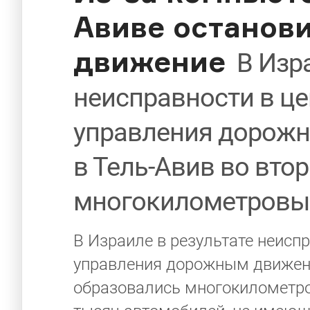
Авиве останов
движение
В Изр
неисправности в ц
управления дорожн
в Тель-Авив во вто
многокилометровы
В Израиле в результате неисп
управления дорожным движени
образовались многокилометро