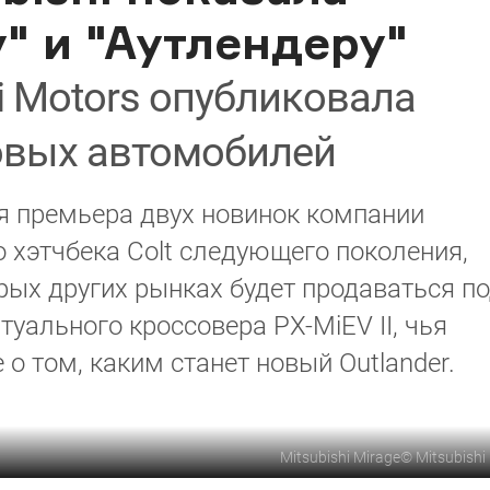
" и "Аутлендеру"
i Motors опубликовала
овых автомобилей
я премьера двух новинок компании
го хэтчбека Colt следующего поколения,
рых других рынках будет продаваться п
туального кроссовера PX-MiEV II, чья
о том, каким станет новый Outlander.
Mitsubishi Mirage
©
Mitsubishi