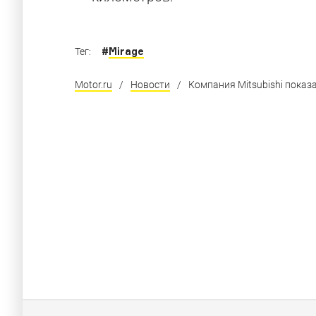
#
Mirage
Тег:
Motor.ru
/
Новости
/
Компания Mitsubishi показа