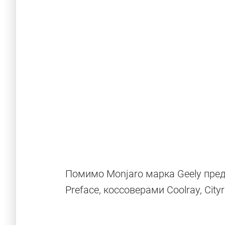
Внедорожник
России-2024
Помимо Monjaro марка Geely пред
Preface, коссоверами Coolray, Cit
Подведены итоги национальной премии «Вн