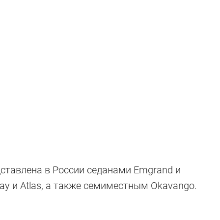
 года в
ставлена в России седанами Emgrand и
yray и Atlas, а также семиместным Okavango.
едорожник года»