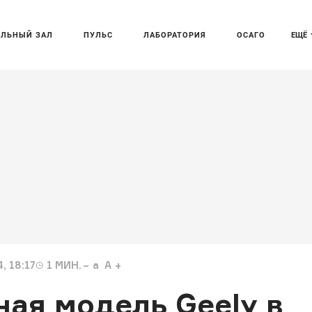
АЛЬНЫЙ ЗАЛ
ПУЛЬС
ЛАБОРАТОРИЯ
ОСАГО
ЕЩЁ
, 18:17
1
МИН.
a
A
ая модель Geely в