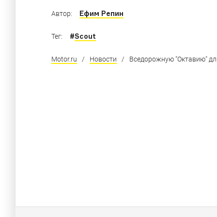
Ефим Репин
Автор:
#
Scout
Тег:
Motor.ru
/
Новости
/
Вседорожную "Октавию" дл