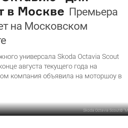
т в Москве
Премьера
дет на Московском
те
ного универсала Skoda Octavia Scout
конце августа текущего года на
том компания объявила на моторшоу в
Skoda Octavia Scout
©
"М