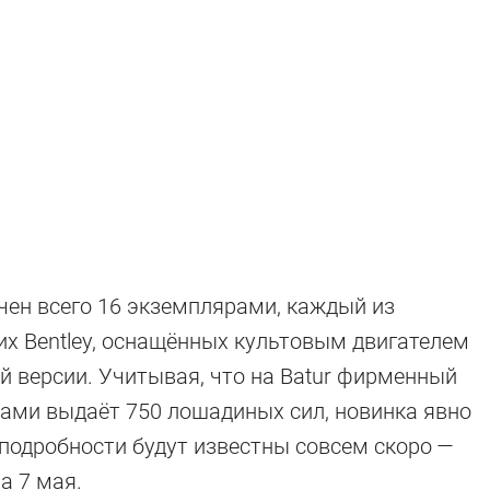
ичен всего 16 экземплярами, каждый из
на идеальный
их Bentley, оснащённых культовым двигателем
 версии. Учитывая, что на Batur фирменный
nental GT
рами выдаёт 750 лошадиных сил, новинка явно
 подробности будут известны совсем скоро —
а 7 мая.
r, с твидовым салоном и с поющим V8