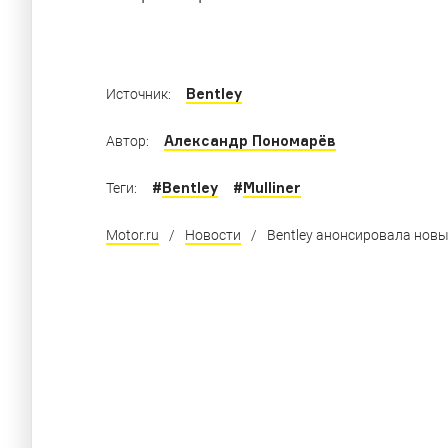
Bentley
Источник:
Александр Пономарёв
Автор:
#
Bentley
#
Mulliner
Теги:
Motor.ru
/
Новости
/
Bentley анонсировала нов