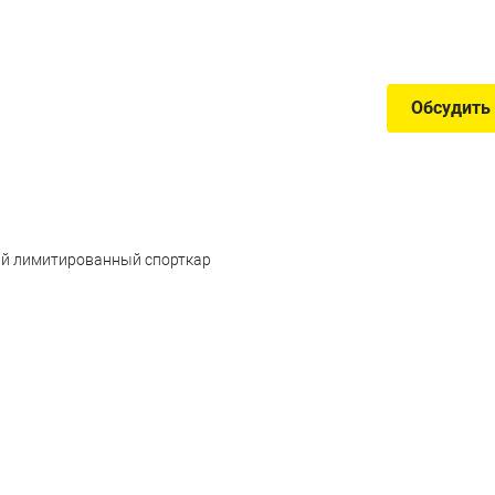
Обсудить
ый лимитированный спорткар