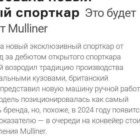
й спорткар
Это будет
 Mulliner
ла новый эксклюзивный спорткар от
лед за дебютом открытого спорткара
орый возродил традицию производства
альными кузовами, британский
представил новую машину ручной рабо
. Модель позиционировалась как самый
ренда, но, похоже, в 2024 году появитс
оказателю — в очереди на конвейер сто
ения Mulliner.