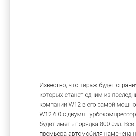
Известно, что тираж будет огран
Посмотрите 
которых станет одним из последн
компании W12 в его самой мощной
Bentley Conti
W12 6.0 с двумя турбокомпрессо
будет иметь порядка 800 сил. Все
премьера автомобиля намечена н
Этот Continental GT — в исполнении Mulline