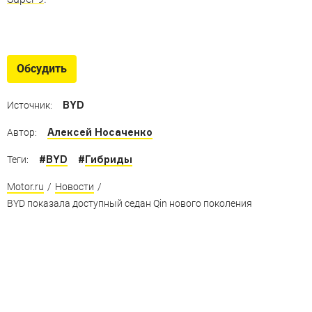
Новинки из Китая – 2024
Их названия сложно произнести, но присмотреться к
Обсудить
этим машинам стоит
BYD
Источник:
Алексей Носаченко
Автор:
#
BYD
#
Гибриды
Теги:
Motor.ru
/
Новости
/
BYD показала доступный седан Qin нового поколения