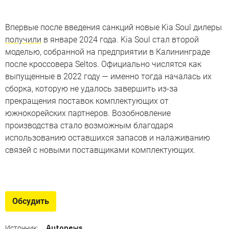
Впервые после введения санкций новые Kia Soul дилеры
получили
в январе 2024 года. Kia Soul стал второй
моделью, собранной на предприятии в Калининграде
после кроссовера Seltos. Официально числятся как
выпущенные в 2022 году — именно тогда началась их
сборка, которую не удалось завершить из-за
прекращения поставок комплектующих от
южнокорейских партнеров. Возобновление
производства стало возможным благодаря
использованию оставшихся запасов и налаживанию
связей с новыми поставщиками комплектующих.
Новинки для России
Какие автомобили появились в продаже за последнее
Обсудить
время
Autonews
Источник: