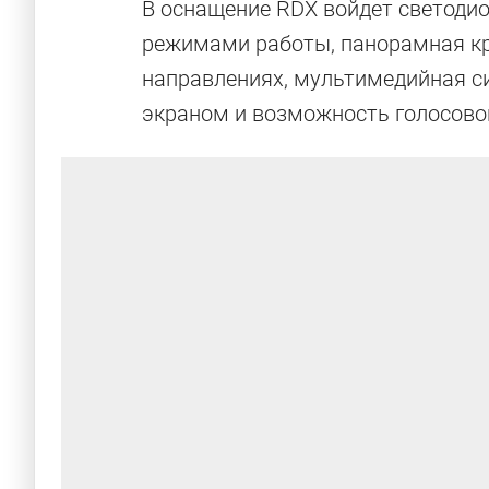
В оснащение RDX войдет светодио
режимами работы, панорамная кр
направлениях, мультимедийная си
экраном и возможность голосовог