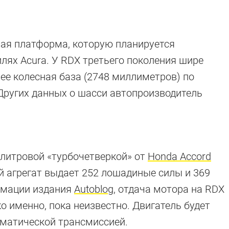
вая платформа, которую планируется
лях Acura. У RDX третьего поколения шире
нее колесная база (2748 миллиметров) по
Других данных о шасси автопроизводитель
хлитровой «турбочетверкой» от
Honda Accord
ой агрегат выдает 252 лошадиные силы и 369
рмации издания
Autoblog
, отдача мотора на RDX
ко именно, пока неизвестно. Двигатель будет
оматической трансмиссией.