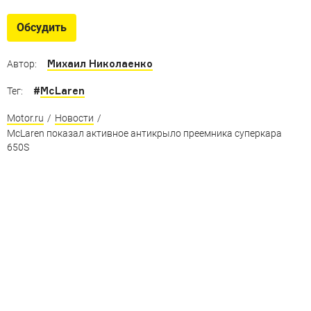
Обсудить
Михаил Николаенко
Автор:
#
McLaren
Тег:
Motor.ru
/
Новости
/
McLaren показал активное антикрыло преемника суперкара
650S