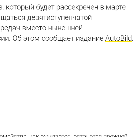
, который будет рассекречен в марте
ащаться девятиступенчатой
ередач вместо нынешней
ии. Об этом сообщает издание
AutoBild
.
емейства, как ожидается, останется прежней.