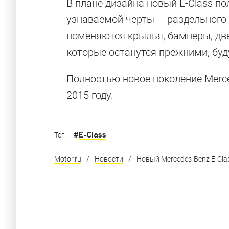
В плане дизайна новый E-Class п
узнаваемой черты — раздельного 
поменяются крылья, бамперы, две
которые останутся прежними, бу
Полностью новое поколение Merced
2015 году.
#
E-Class
Тег:
Motor.ru
/
Новости
/
Новый Mercedes-Benz E-Cla