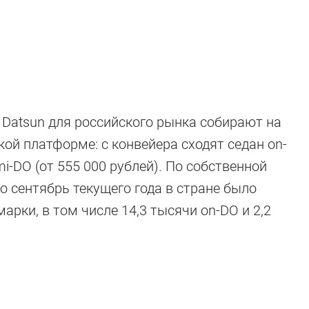
Datsun для российского рынка собирают на
ой платформе: с конвейера сходят седан on-
mi-DO (от 555 000 рублей). По собственной
машины, о
о сентябрь текущего года в стране было
арки, в том числе 14,3 тысячи on-DO и 2,2
не слышали
дного «китайца»