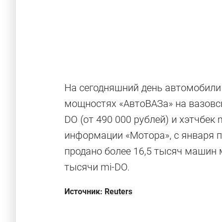
На сегодняшний день автомобили 
мощностях «АвтоВАЗа» на вазовск
DO (от 490 000 рублей) и хэтчбек 
Бюджетные 
информации «Мотора», с января п
продано более 16,5 тысяч машин м
которых вы 
тысячи mi-DO.
Шесть недорогих автомобилей для РФ и ни о
Источник:
Reuters