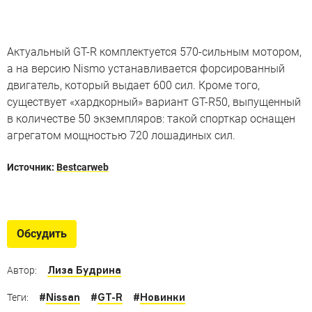
Актуальный GT-R комплектуется 570-сильным мотором,
а на версию Nismo устанавливается форсированный
двигатель, который выдает 600 сил. Кроме того,
существует «хардкорный» вариант GT-R50, выпущенный
в количестве 50 экземпляров: такой спорткар оснащен
агрегатом мощностью 720 лошадиных сил.
Источник:
Bestcarweb
Знакомьтесь: дедушка Nissan
GT-R
Обсудить
Забытый концепт-кар: среднемоторный спорткар
Nissan MID4
Лиза Будрина
Автор:
#
Nissan
#
GT-R
#
Новинки
Теги: