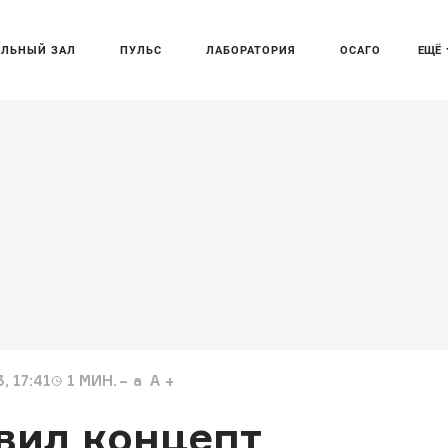
АЛЬНЫЙ ЗАЛ
ПУЛЬС
ЛАБОРАТОРИЯ
ОСАГО
ЕЩЁ
, 17:41
1
МИН.
a
A
вил концепт