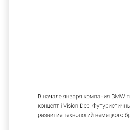
Интересные 
нас
В начале января компания BMW
п
концепт i Vision Dee. Футуристич
Эксклюзивный суперкар, спорткупе, экстре
развитие технологий немецкого б
увидим