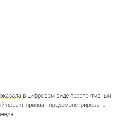
Ниссаны не для
оказала
в цифровом виде перспективный
ный проект призван продемонстрировать
мальные пикапы и электромобили, которые мы (пока?)
ренда.