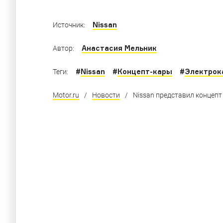
Nissan
Источник:
Анастасия Мельник
Автор:
#
Nissan
#
Концепт-кары
#
Электрок
Теги:
Motor.ru
/
Новости
/
Nissan представил концепт