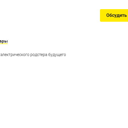
Обсудить
ары
 электрического родстера будущего