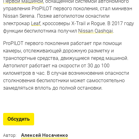
Первой машиной
, оснащенной системой автономного
управления ProPILOT первого поколения, стал минивэн
Nissan Serena. Позже автопилотом оснастили
электрокар
Leaf
, кроссоверы X-Trail и Rogue. В 2017 году
функции беспилотника получил
Nissan Qashqai
.
ProPILOT первого поколения работает при помощи
камеры, отслеживающей дорожную разметку и
транспортные средства, движущиеся перед машиной.
Автопилот работает на скорости от 30 до 100
километров в час. В случае возникновения опасности
столкновения беспилотники может самостоятельно
замедляться вплоть до полной остановки.
Машины без водителя
Автономные автомобили Ford, BMW, Nissan
Обсудить
и не только
Алексей Носаченко
Автор: