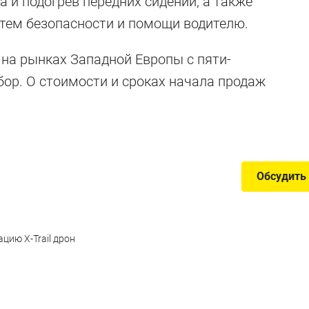
а и подогрев передних сидений, а также
торые сами
стем безопасности и помощи водителю.
здку на видео
на рынках Западной Европы с пяти-
ор. О стоимости и сроках начала продаж
е шесть машин, «подружившихся» с камерами
Обсудить
цию X-Trail дрон