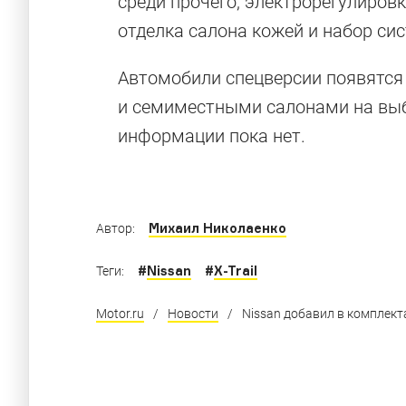
среди прочего, электрорегулировк
8 машин, ко
отделка салона кожей и набор си
запишут пое
Автомобили спецверсии появятся 
и семиместными салонами на выб
информации пока нет.
Суперкар Jaguar, внедорожная Toyota и ещ
Михаил Николаенко
Автор:
#
Nissan
#
X-Trail
Теги:
Motor.ru
/
Новости
/
Nissan добавил в комплекта