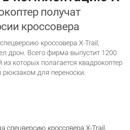
окоптер получат
рсии кроссовера
пецверсию кроссовера X-Trail,
л дрон. Всего фирма выпустит 1200
й из которых полагается квадрокоптер
м рюкзаком для переноски.
а спецверсию кроссовера X-Trail,