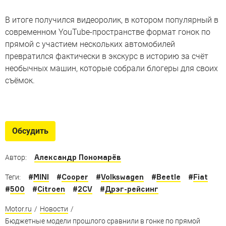
В итоге получился видеоролик, в котором популярный в
современном YouTube-пространстве формат гонок по
прямой с участием нескольких автомобилей
превратился фактически в экскурс в историю за счёт
необычных машин, которые собрали блогеры для своих
съёмок.
Забытые концепт-кары:
трехколесный Volkswagen
Обсудить
Volkswagen Scooter, ставший серийным спустя
четверть века
Александр Пономарёв
Автор:
#
MINI
#
Cooper
#
Volkswagen
#
Beetle
#
Fiat
Теги:
#
500
#
Citroen
#
2CV
#
Дрэг-рейсинг
Motor.ru
/
Новости
/
Бюджетные модели прошлого сравнили в гонке по прямой