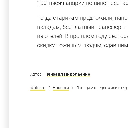
100 тысяч аварий по вине преста
Тогда старикам предложили, напр
Крутые авто
вкладам, бесплатный трансфер в 
из отелей. В прошлом году рестор
скидку пожилым людям, сдавшим
Автобусы, ради которых хочется выбросить
Михаил Николаенко
Автор:
Motor.ru
/
Новости
/
Японцам предложили скидк