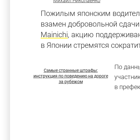
Михаил Николаенко
Пожилым японским водител
взамен добровольной сдачи
Mainichi
, акцию поддержива
в Японии стремятся сократи
По данны
Самые странные штрафы:
участни
инструкция по поведению на дороге
за рубежом
в префек