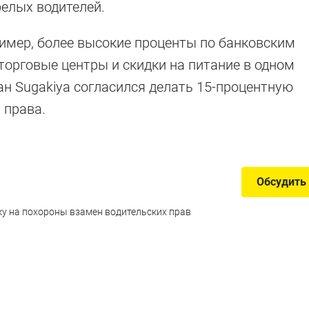
релых водителей.
имер, более высокие проценты по банковским
бусы
торговые центры и скидки на питание в одном
ан Sugakiya согласился делать 15-процентную
 права.
 машину и купить проездной
Обсудить
у на похороны взамен водительских прав