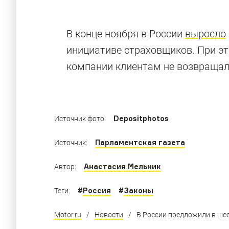
9 ну очень с
В конце ноября в России
выросло
инициативе страховщиков. При э
компании клиентам не возвращал
Дорожно-транспортные происшествия, про
Depositphotos
Источник фото:
Парламентская газета
Источник:
Анастасия Мельник
Автор:
#
Россия
#
Законы
Теги:
Motor.ru
/
Новости
/
В России предложили в шес