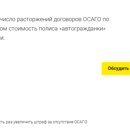
транных аварий
число расторжений договоров ОСАГО по
том стоимость полиса «автогражданки»
и.
изошедшие ввиду необычных обстоятельств
Обсудить
ть раз увеличить штраф за отсутствие ОСАГО