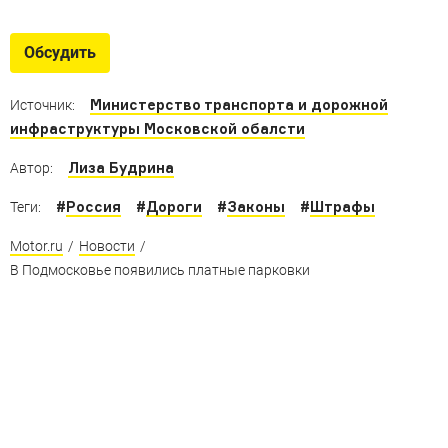
Полицейские спорткары
Автомобили, от которых не уйдёт ни один нарушитель
Обсудить
Министерство транспорта и дорожной
Источник:
инфраструктуры Московской обалсти
Лиза Будрина
Автор:
#
Россия
#
Дороги
#
Законы
#
Штрафы
Теги:
Motor.ru
/
Новости
/
В Подмосковье появились платные парковки