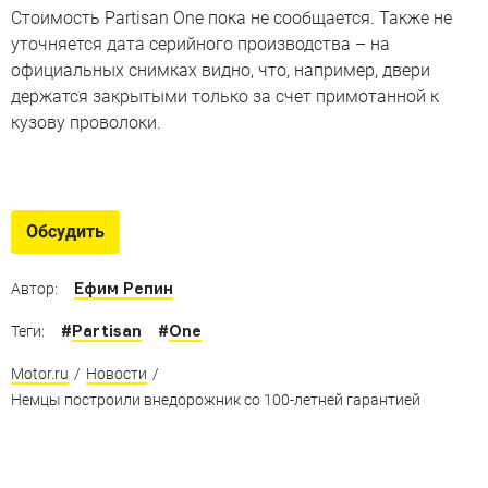
Стоимость Partisan One пока не сообщается. Также не
уточняется дата серийного производства – на
официальных снимках видно, что, например, двери
держатся закрытыми только за счет примотанной к
кузову проволоки.
5 военных джипов, ставших
гражданскими
Обсудить
Hummer, УАЗ и другие автомобили, которые
отказались от армейской формы
Ефим Репин
Автор:
#
Partisan
#
One
Теги:
Motor.ru
/
Новости
/
Немцы построили внедорожник со 100-летней гарантией