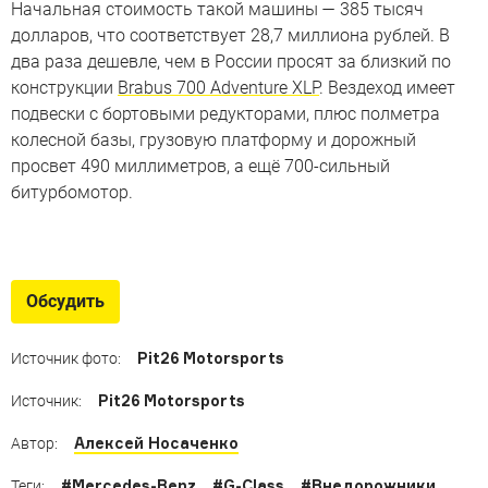
Начальная стоимость такой машины — 385 тысяч
долларов, что соответствует 28,7 миллиона рублей. В
два раза дешевле, чем в России просят за близкий по
конструкции
Brabus 700 Adventure XLP
. Вездеход имеет
подвески с бортовыми редукторами, плюс полметра
колесной базы, грузовую платформу и дорожный
просвет 490 миллиметров, а ещё 700-сильный
битурбомотор.
Проекты Arctic Trucks
Проекты исландского ателье, которое превращает
Обсудить
обычные автомобили в выносливые вездеходы
Pit26 Motorsports
Источник фото:
Pit26 Motorsports
Источник:
Алексей Носаченко
Автор:
#
Mercedes-Benz
#
G-Class
#
Внедорожники
Теги: