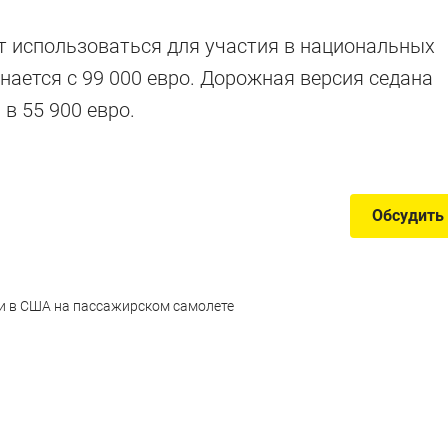
Женевы
т использоваться для участия в национальных
нается с 99 000 евро. Дорожная версия седана
в 55 900 евро.
утые спортивные автомобили моторшоу
Обсудить
ли в США на пассажирском самолете