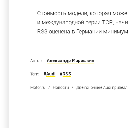
Спорткары 
Стоимость модели, которая може
и международной серии TCR, начи
RS3 оценена в Германии минимум 
Lamborghini, Porsche, McLaren и другие кр
Александр Мирошкин
Автор:
#
Audi
#
RS3
Теги:
Motor.ru
/
Новости
/
Две гоночные Audi привез