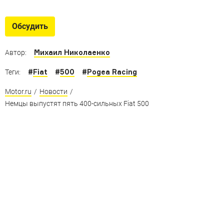
SEMA 2016: ателье
Самые крутые проекты от автомобильных ателье
Обсудить
на самой крутой тюнинг-выставке года
Михаил Николаенко
Автор:
#
Fiat
#
500
#
Pogea Racing
Теги:
Motor.ru
/
Новости
/
Немцы выпустят пять 400-сильных Fiat 500