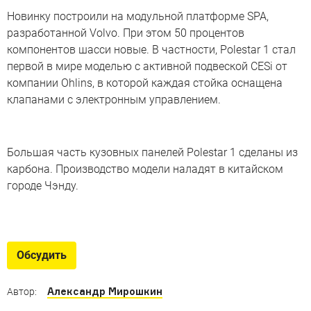
Новинку построили на модульной платформе SPA,
разработанной Volvo. При этом 50 процентов
компонентов шасси новые. В частности, Polestar 1 стал
первой в мире моделью с активной подвеской CESi от
компании Ohlins, в которой каждая стойка оснащена
клапанами с электронным управлением.
Большая часть кузовных панелей Polestar 1 сделаны из
карбона. Производство модели наладят в китайском
городе Чэнду.
Volvo прощается с гонками
Лучшие гоночные автомобили шведской марки,
Обсудить
которая прощается с автоспортом
Александр Мирошкин
Автор: