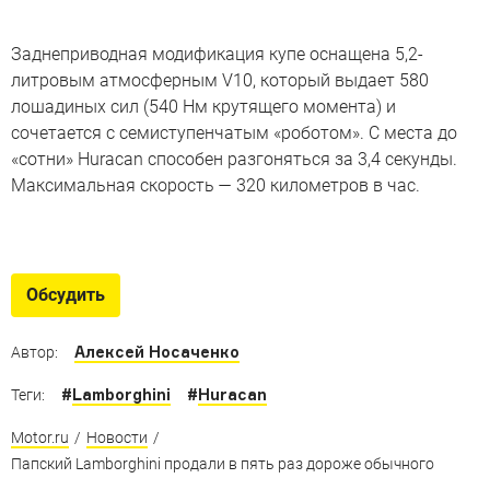
Заднеприводная модификация купе оснащена 5,2-
литровым атмосферным V10, который выдает 580
лошадиных сил (540 Нм крутящего момента) и
сочетается с семиступенчатым «роботом». С места до
«сотни» Huracan способен разгоняться за 3,4 секунды.
Максимальная скорость — 320 километров в час.
Автомобили Папы
Самые необычные автомобили, на которых ездил
Обсудить
Понтифик
Алексей Носаченко
Автор:
#
Lamborghini
#
Huracan
Теги:
Motor.ru
/
Новости
/
Папский Lamborghini продали в пять раз дороже обычного