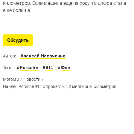
километров. Если машина еще на ходу, то цифра стала
еще больше.
Автомобили c миллионами
на одометрах
Обсудить
Истории нескольких машин, которые проехали больше
миллиона миль
Алексей Носаченко
Автор:
#
Porsche
#
911
#
Фан
Теги:
Motor.ru
/
Новости
/
Найден Porsche 911 с пробегом 1,2 миллиона километров