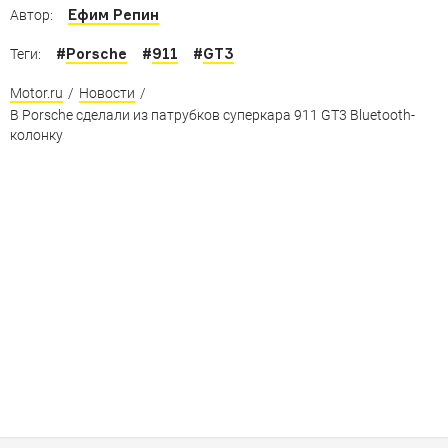
Ефим Репин
Автор:
#
Porsche
#
911
#
GT3
Теги:
Motor.ru
/
Новости
/
В Porsche сделали из патрубков суперкара 911 GT3 Bluetooth-
колонку