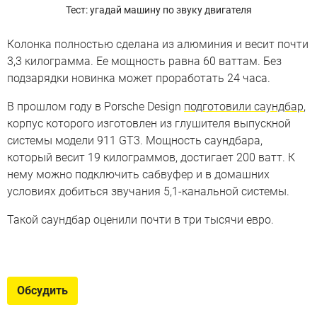
Тест: угадай машину по звуку двигателя
Колонка полностью сделана из алюминия и весит почти
3,3 килограмма. Ее мощность равна 60 ваттам. Без
подзарядки новинка может проработать 24 часа.
В прошлом году в Porsche Design
подготовили саундбар
,
корпус которого изготовлен из глушителя выпускной
системы модели 911 GT3. Мощность саундбара,
который весит 19 килограммов, достигает 200 ватт. К
нему можно подключить сабвуфер и в домашних
условиях добиться звучания 5,1-канальной системы.
Такой саундбар оценили почти в три тысячи евро.
Невиданное оснащение
Инструменты, ружье, пылесос и другие необычные
Обсудить
вещи, которые идут в комплекте с машиной