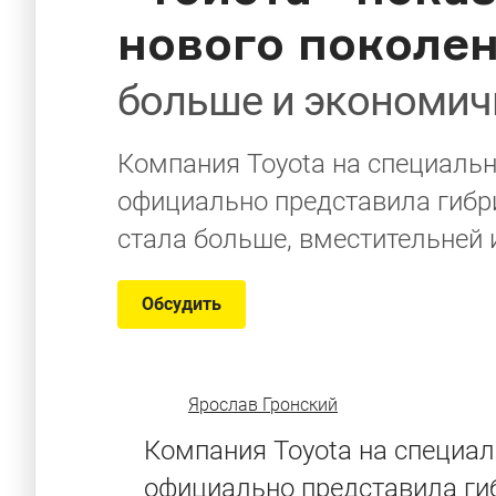
нового поколе
больше и экономич
Компания Toyota на специаль
официально представила гибри
стала больше, вместительней 
Обсудить
Ярослав Гронский
Компания Toyota на специа
официально представила гиб