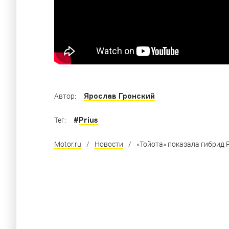
Ярослав Гронский
Автор:
#
Prius
Тег:
Motor.ru
/
Новости
/
«Тойота» показала гибрид 