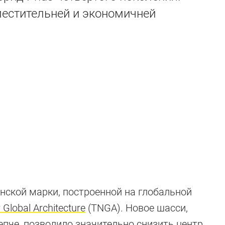
местительней и экономичней
нской марки, построенной на глобальной
Global Architecture
(TNGA). Новое шасси,
епче, позволило значительно снизить центр