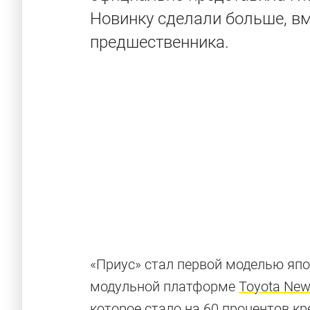
Новинку сделали больше, в
предшественника.
«Приус» стал первой моделью япо
модульной платформе
Toyota New 
которое стало на 60 процентов кр