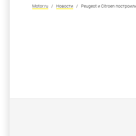
Motor.ru
/
Новости
/
Peugeot и Citroen построи