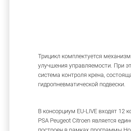
Трицикл комплектуется механизмо
улучшения управляемости. При э
система контроля крена, состоящ
гидропневматической подвески.
В консорциум EU-LIVE входят 12 к
PSA Peugeot Citroen является ед
построен в рамках программы Hor