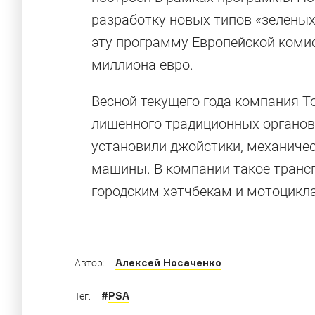
разработку новых типов «зеленых
эту программу Европейской комис
миллиона евро.
Весной текущего года компания T
лишенного традиционных органов 
Быстрые тре
установили джойстики, механиче
машины. В компании такое транс
городским хэтчбекам и мотоцикл
Трехколесные автомобили, которые можно 
Алексей Носаченко
Автор:
#
PSA
Тег: