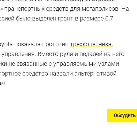
» транспортных средств для мегаполисов. На
сией было выделен грант в размере 6,7
oyota показала прототип
трехколесника
,
управления. Вместо руля и педалей на него
хколесники
ски не связанные с управляемыми узлами
портное средство назвали альтернативой
ам.
купить прямо сейчас
Обсудить