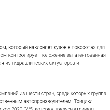
м, который наклоняет кузов в поворотах для
том контролирует положение запатентованная
ая из гидравлических актуаторов и
омпаний из шести стран, среди которых группа
инственным автопроизводителем. Трицикл
izon 2020 GV5, которая предусматривает