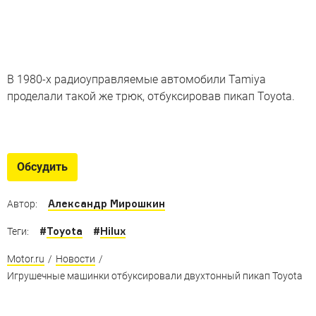
В 1980-х радиоуправляемые автомобили Tamiya
проделали такой же трюк, отбуксировав пикап Toyota.
Маленькие суперкары
Детские машины, которые понравятся даже взрослым
Обсудить
Александр Мирошкин
Автор:
#
Toyota
#
Hilux
Теги:
Motor.ru
/
Новости
/
Игрушечные машинки отбуксировали двухтонный пикап Toyota