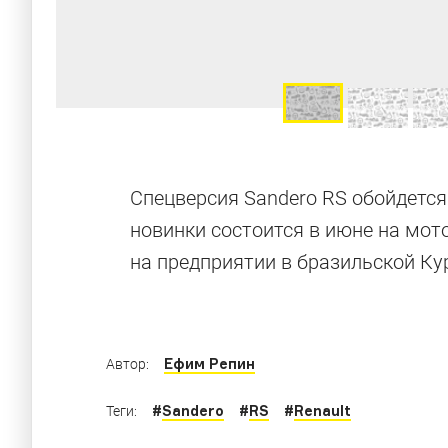
Гордость Фр
Спецверсия Sandero RS обойдется
новинки состоится в июне на мот
на предприятии в бразильской Ку
10 самых выдающихся (на наш взгляд) фра
Ефим Репин
Автор:
#
Sandero
#
RS
#
Renault
Теги: