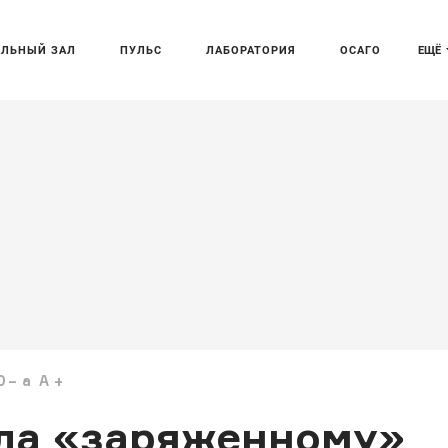
АЛЬНЫЙ ЗАЛ
ПУЛЬС
ЛАБОРАТОРИЯ
ОСАГО
ЕЩЁ
0
a
A
ила «заряженному»