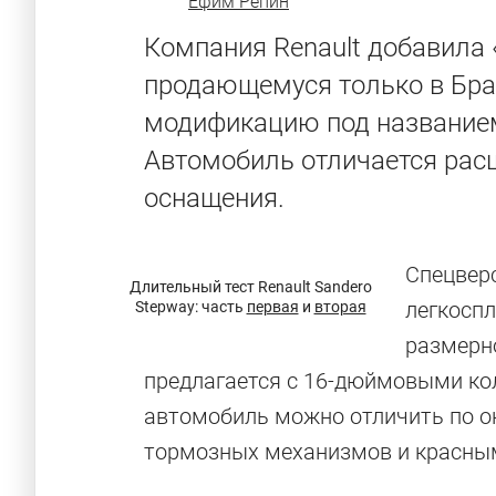
Ефим Репин
Компания Renault добавила 
продающемуся только в Бра
модификацию под названием R
Автомобиль отличается рас
оснащения.
Спецвер
Длительный тест Renault Sandero
легкоспл
Stepway: часть
первая
и
вторая
размерно
предлагается с 16-дюймовыми кол
автомобиль можно отличить по о
тормозных механизмов и красным