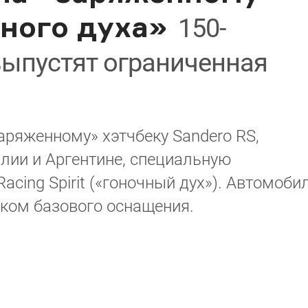
ного духа»
150-
выпустят ограниченная
аряженному» хэтчбеку Sandero RS,
лии и Аргентине, специальную
cing Spirit («гоночный дух»). Автомоби
ком базового оснащения.