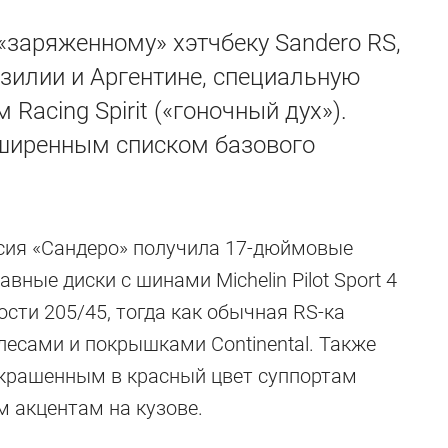
«заряженному» хэтчбеку Sandero RS,
зилии и Аргентине, специальную
acing Spirit («гоночный дух»).
ширенным списком базового
сия «Сандеро» получила 17-дюймовые
авные диски с шинами Michelin Pilot Sport 4
сти 205/45, тогда как обычная RS-ка
есами и покрышками Continental. Также
крашенным в красный цвет суппортам
 акцентам на кузове.