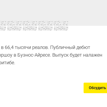
анции
 в 66,4 тысячи реалов. Публичный дебют
оршоу в Буэнос-Айресе. Выпуск будет налажен
ритибе.
нцузских машин
Обсудить