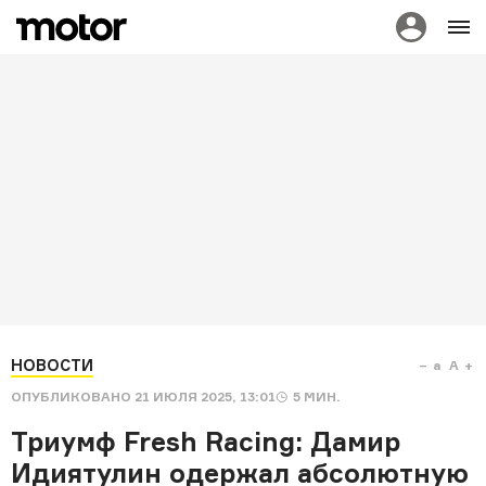
НОВОСТИ
a
A
ОПУБЛИКОВАНО
21 ИЮЛЯ 2025, 13:01
5
МИН.
Триумф Fresh Racing: Дамир
Идиятулин одержал абсолютную