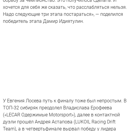
борьбу за чемпионство. Это получилось сделать. И
хочется для себя же сказать, что расслабляться нельзя.
Надо следующие три этапа постараться», — поделился
победитель этапа Дамир Идиятулин.
У Евгения Лосева путь к финалу тоже был непростым. В
ТОП-32 сибиряк преодолел Владислава Ерофеева
(«LECAR Одержимые Motorsport»), далее в контактной
дуэли прошёл Андрея Астапова (LUKOIL Racing Drift
Team), а в четвертьфинале вырвал победу у лидера