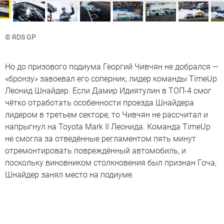
© RDS GP
Но до призового подиума Георгий Чивчян не добрался —
«бронзу» завоевал его соперник, лидер команды TimeUp
Леонид Шнайдер. Если Дамир Идиятулин в ТОП-4 смог
чётко отработать особенности проезда Шнайдера
лидером в третьем секторе, то Чивчян не рассчитал и
напрыгнул на Toyota Mark II Леонида. Команда TimeUp
не смогла за отведённые регламентом пять минут
отремонтировать повреждённый автомобиль, и
поскольку виновником столкновения был признан Гоча,
Шнайдер занял место на подиуме.