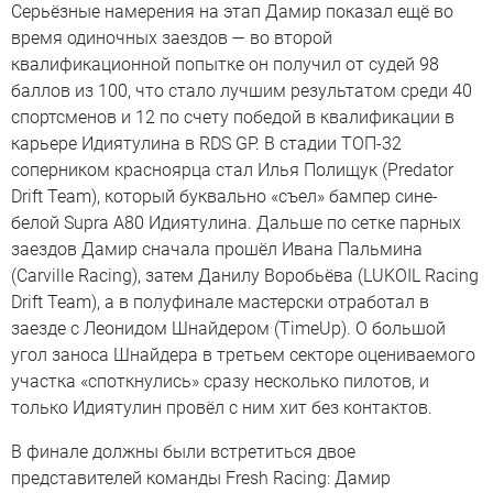
Серьёзные намерения на этап Дамир показал ещё во
время одиночных заездов — во второй
квалификационной попытке он получил от судей 98
баллов из 100, что стало лучшим результатом среди 40
спортсменов и 12 по счету победой в квалификации в
карьере Идиятулина в RDS GP. В стадии ТОП-32
соперником красноярца стал Илья Полищук (Predator
Drift Team), который буквально «съел» бампер сине-
белой Supra A80 Идиятулина. Дальше по сетке парных
заездов Дамир сначала прошёл Ивана Пальмина
(Carville Racing), затем Данилу Воробьёва (LUKOIL Racing
Drift Team), а в полуфинале мастерски отработал в
заезде с Леонидом Шнайдером (TimeUp). О большой
угол заноса Шнайдера в третьем секторе оцениваемого
участка «споткнулись» сразу несколько пилотов, и
только Идиятулин провёл с ним хит без контактов.
В финале должны были встретиться двое
представителей команды Fresh Racing: Дамир