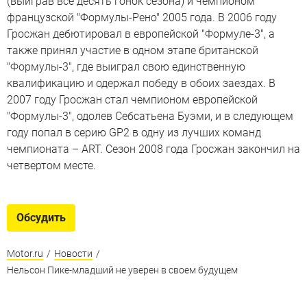
(выиграв все десять гонок сезона) и чемпионом
французской "Формулы-Рено" 2005 года. В 2006 году
Гросжан дебютировал в европейской "Формуле-3", а
также принял участие в одном этапе британской
"Формулы-3", где выиграл свою единственную
квалификацию и одержал победу в обоих заездах. В
2007 году Гросжан стал чемпионом европейской
"Формулы-3", одолев Себсатьена Буэми, и в следующем
году попал в серию GP2 в одну из лучших команд
чемпионата – ART. Сезон 2008 года Гросжан закончил на
четвертом месте.
Обсудить
Motor.ru
/
Новости
/
Нельсон Пике-младший не уверен в своем будущем