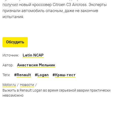
получил
новый кроссовер Citroen C3 Aircross. Эксперты
признали автомобиль опасным, даже не закончив
испытания.
Бюджетные машины, которые
не смогли
Обсудить
Какие бюджетные автомобили пытались составить
конкуренцию бестселлерам, но не смогли
Latin NCAP
Источник:
Анастасия Мельник
Автор:
#
Renault
#
Logan
#
Краш-тест
Теги:
Motor.ru
/
Новости
/
Выжить в Renault Logan во время серьезной аварии практически
невозможно