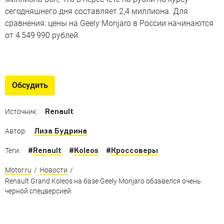
сегодняшнего дня составляет 2,4 миллиона. Для
сравнения: цены на Geely Monjaro в России начинаются
от 4 549 990 рублей.
Очень чёрные версии
Новинки, которые приглашают нас на тёмную сторону
Обсудить
Renault
Источник:
Лиза Будрина
Автор:
#
Renault
#
Koleos
#
Кроссоверы
Теги:
Motor.ru
/
Новости
/
Renault Grand Koleos на базе Geely Monjaro обзавелся очень
черной спецверсией