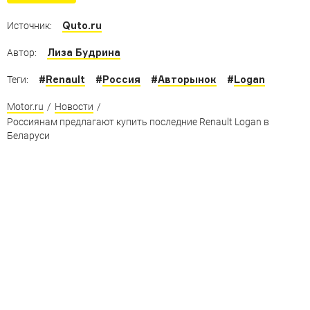
крайней мере, официально
Quto.ru
Источник:
Лиза Будрина
Автор:
#
Renault
#
Россия
#
Авторынок
#
Logan
Теги:
Motor.ru
/
Новости
/
Россиянам предлагают купить последние Renault Logan в
Беларуси