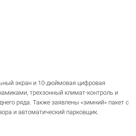
та:
ые»
ьный экран и 10-дюймовая цифровая
и
инамиками, трехзонный климат-контроль и
днего ряда. Также заявлены «зимний» пакет с
зора и автоматический парковщик.
а трактором