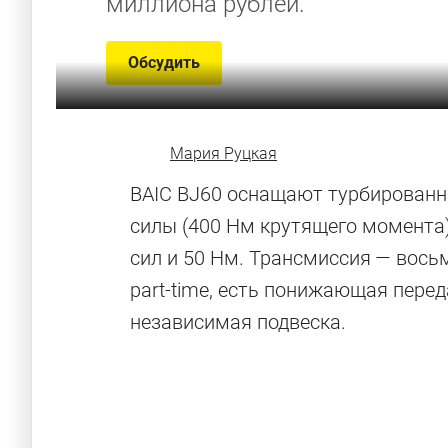
миллиона рублей.
Обсудить
Мария Руцкая
BAIC BJ60 оснащают турбирован
силы (400 Нм крутящего момента
сил и 50 Нм. Трансмиссия — вос
part-time, есть понижающая пере
независимая подвеска.