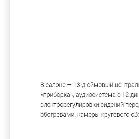
Не для парке
«внедорожн
В салоне — 13-дюймовый централ
модификаци
«приборка», аудиосистема с 12 д
электрорегулировки сидений пере
обогревами, камеры кругового об
С этими машинами придётся дальше идти з