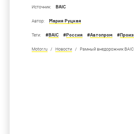
BAIC
Источник:
Мария Руцкая
Автор:
#
BAIC
#
Россия
#
Автопром
#
Произ
Теги:
Motor.ru
/
Новости
/
Рамный внедорожник BAIC 