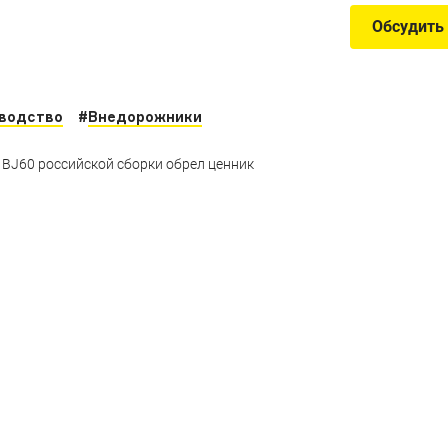
Обсудить
водство
#
Внедорожники
BJ60 российской сборки обрел ценник