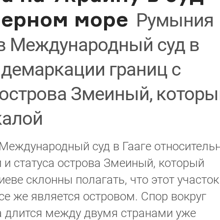
Черном море
Румыния
в Международный суд в
 демаркации границ с
 острова Змеиный, которы
калой
Международный суд в Гааге относитель
 и статуса острова Змеиный, который
иеве склонны полагать, что этот участок
се же является островом. Спор вокруг
а длится между двумя странами уже