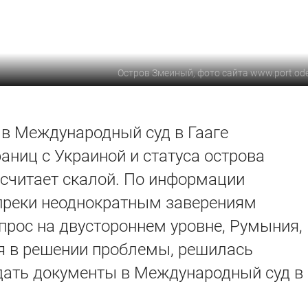
Остров Змеиный, фото сайта www.port.od
в Международный суд в Гааге
аниц с Украиной и статуса острова
считает скалой. По информации
опреки неоднократным заверениям
прос на двустороннем уровне, Румыния,
 в решении проблемы, решилась
одать документы в Международный суд в