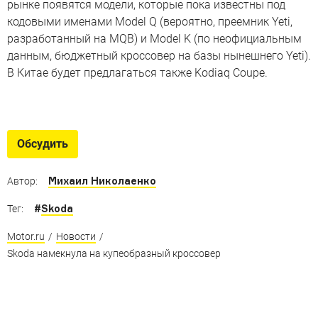
рынке появятся модели, которые пока известны под
кодовыми именами Model Q (вероятно, преемник Yeti,
разработанный на MQB) и Model K (по неофициальным
данным, бюджетный кроссовер на базы нынешнего Yeti).
В Китае будет предлагаться также Kodiaq Coupe.
Машины, которым не повезло
Поисковые дизайны известных моделей, так
Обсудить
и не дошедшие до конвейера
Михаил Николаенко
Автор:
#
Skoda
Тег:
Motor.ru
/
Новости
/
Skoda намекнула на купеобразный кроссовер