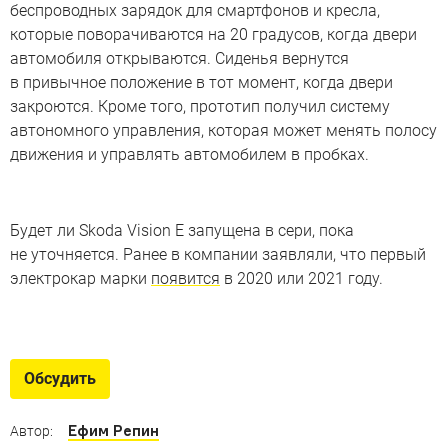
беспроводных зарядок для смартфонов и кресла,
которые поворачиваются на 20 градусов, когда двери
автомобиля открываются. Сиденья вернутся
в привычное положение в тот момент, когда двери
закроются. Кроме того, прототип получил систему
автономного управления, которая может менять полосу
движения и управлять автомобилем в пробках.
Будет ли Skoda Vision E запущена в сери, пока
не уточняется. Ранее в компании заявляли, что первый
электрокар марки
появится
в 2020 или 2021 году.
7 внедорожников
с асфальтовым прошлым
Обсудить
Они создавались как простые седаны и купе, но судьба
распорядилась иначе
Ефим Репин
Автор: