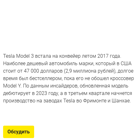
Tesla Model 3 встала на конвейер летом 2017 года.
Наиболее дешевый автомобиль марки, который в США
стоит от 47 000 долларов (2,9 миллиона рублей), долгое
время был бестселлером, пока его не обошел кроссовер
Model Y. По данным инсайдеров, обновленная модель
дебютирует в 2023 году, а в третьем квартале начнется
производство на заводах Tesla во Фримонте и Шанхае.
«Серые» новинки – 2
Автомобили, которые появились в России только
Обсудить
благодаря параллельному импорту