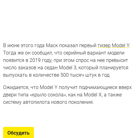
В июне этого года Маск показал первый
тизер Model Y
.
Тогда же он сообщил, что серийный вариант модели
появится в 2019 году, при этом спрос на нее превысит
число заказов на седан Model 3, который планируется
выпускать в количестве 500 тысяч штук в год.
Ожидается, что Model Y получит поднимающиеся вверх
двери типа «крыло сокола», как на Model X, а также
систему автопилота нового поколения.
Электрокары до эпохи Tesla
Какими были серийные электрокары 100, 50 и 20 лет
Обсудить
назад