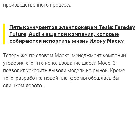
производственного процесса.
Главные факты о самой
Пять конкурентов электрокарам Tesla: Faraday
дешевой «Тесле»
Future, Audi и еще три компании, которые
собираются испортить жизнь Илону Маску
Главные факты о самой дешевой «Тесле» — Model 3
Теперь же, по словам Маска, менеджмент компании
уговорил его, что использование шасси Model 3
позволит ускорить выводи модели на рынок. Кроме
того, разработка новой платформы обошлась бы
слишком дорого.